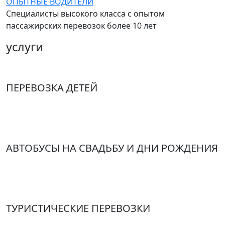
ОПЫТНЫЕ ВОДИТЕЛИ
Специалисты высокого класса с опытом
пассажирских перевозок более 10 лет
услуги
ПЕРЕВОЗКА ДЕТЕЙ
Автобусы на школьную экскурсию, аренда автобуса
на выпускной, школьный автобус в аренду.
АВТОБУСЫ НА СВАДЬБУ И ДНИ РОЖДЕНИЯ
Аренда автобуса на свадьбу и дни рождения, заказ
микроавтобуса на свадьбу и дни рождения
ТУРИСТИЧЕСКИЕ ПЕРЕВОЗКИ