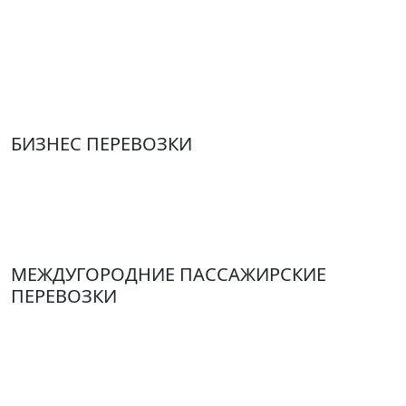
Аренда автобуса для экскурсии по городам России:
Москва, Казань, Санкт-Петербург, Сергиев Посад,
Переславль-Залесский, Ростов, Ярославль, Кострома,
Иваново, Суздаль, Муром, Рязань, Нижний Новгород
и Владимир. Паломнические туры по святым местам
БИЗНЕС ПЕРЕВОЗКИ
Перевозка рабочих (строителей), перевозка-
доставка сотрудников, обслуживание делегаций,
выставок, организация бизнес-поездок
МЕЖДУГОРОДНИЕ ПАССАЖИРСКИЕ
ПЕРЕВОЗКИ
Продажа билетов на рейсовые автобусы по
маршрутам: Ковров-Москва, Ковров-Владимир,
Ковров-Иваново, Вязники-Москва, Гусь -