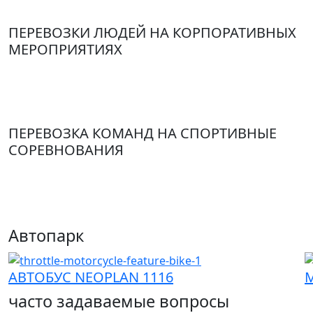
Хрустальный - Москва.
ПЕРЕВОЗКИ ЛЮДЕЙ НА КОРПОРАТИВНЫХ
МЕРОПРИЯТИЯХ
Аренда автобуса для перевозки сотрудников на
корпоративных и праздничных мероприятиях
ПЕРЕВОЗКА КОМАНД НА СПОРТИВНЫЕ
СОРЕВНОВАНИЯ
Аренда автобуса для перевозки спортивных команд
на соревнования
Автопарк
АВТОБУС NEOPLAN 1116
М
часто задаваемые вопросы